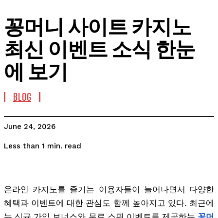
꽁머니 사이트 카지노
최신 이벤트 소식 한눈
에 보기
BLOG
June 24, 2026
read
Less than 1
min.
온라인 카지노를 즐기는 이용자들이 늘어나면서 다양한
혜택과 이벤트에 대한 관심도 함께 높아지고 있다. 최근에
는 신규 가입 보너스와 무료 스핀 이벤트를 제공하는
꽁머