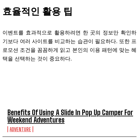
효율적인 활용 팁
이벤트를 효과적으로 활용하려면 한 곳의 정보만 확인하
기보다 여러 사이트를 비교하는 습관이 필요하다. 또한 프
로모션 조건을 꼼꼼하게 읽고 본인의 이용 패턴에 맞는 혜
택을 선택하는 것이 중요하다.
TOP 5 THIS WEEK
Benefits Of Using A Slide In Pop Up Camper For
Weekend Adventures
ADVENTURE