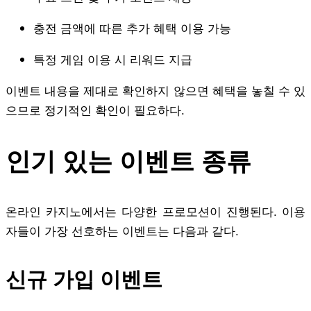
충전 금액에 따른 추가 혜택 이용 가능
특정 게임 이용 시 리워드 지급
이벤트 내용을 제대로 확인하지 않으면 혜택을 놓칠 수 있
으므로 정기적인 확인이 필요하다.
인기 있는 이벤트 종류
온라인 카지노에서는 다양한 프로모션이 진행된다. 이용
자들이 가장 선호하는 이벤트는 다음과 같다.
신규 가입 이벤트