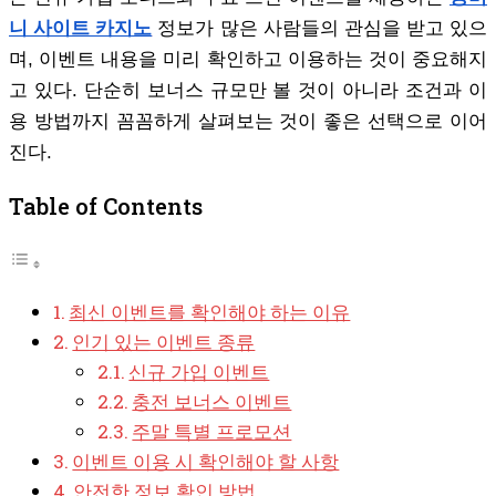
니 사이트 카지노
정보가 많은 사람들의 관심을 받고 있으
며, 이벤트 내용을 미리 확인하고 이용하는 것이 중요해지
고 있다. 단순히 보너스 규모만 볼 것이 아니라 조건과 이
용 방법까지 꼼꼼하게 살펴보는 것이 좋은 선택으로 이어
진다.
Table of Contents
최신 이벤트를 확인해야 하는 이유
인기 있는 이벤트 종류
신규 가입 이벤트
충전 보너스 이벤트
주말 특별 프로모션
이벤트 이용 시 확인해야 할 사항
안전한 정보 확인 방법