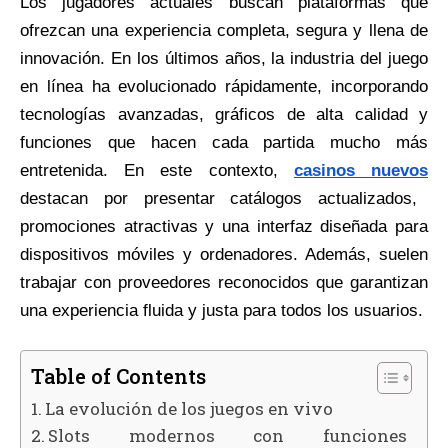
Los jugadores actuales buscan plataformas que
ofrezcan una experiencia completa, segura y llena de
innovación. En los últimos años, la industria del juego
en línea ha evolucionado rápidamente, incorporando
tecnologías avanzadas, gráficos de alta calidad y
funciones que hacen cada partida mucho más
entretenida. En este contexto,
casinos nuevos
destacan por presentar catálogos actualizados,
promociones atractivas y una interfaz diseñada para
dispositivos móviles y ordenadores. Además, suelen
trabajar con proveedores reconocidos que garantizan
una experiencia fluida y justa para todos los usuarios.
Table of Contents
La evolución de los juegos en vivo
Slots modernos con funciones