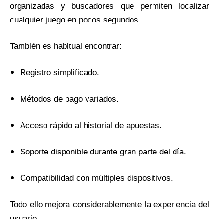
organizadas y buscadores que permiten localizar
cualquier juego en pocos segundos.
También es habitual encontrar:
Registro simplificado.
Métodos de pago variados.
Acceso rápido al historial de apuestas.
Soporte disponible durante gran parte del día.
Compatibilidad con múltiples dispositivos.
Todo ello mejora considerablemente la experiencia del
usuario.