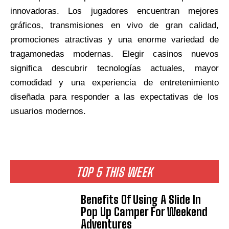
innovadoras. Los jugadores encuentran mejores
gráficos, transmisiones en vivo de gran calidad,
promociones atractivas y una enorme variedad de
tragamonedas modernas. Elegir casinos nuevos
significa descubrir tecnologías actuales, mayor
comodidad y una experiencia de entretenimiento
diseñada para responder a las expectativas de los
usuarios modernos.
TOP 5 THIS WEEK
Benefits Of Using A Slide In
Pop Up Camper For Weekend
Adventures