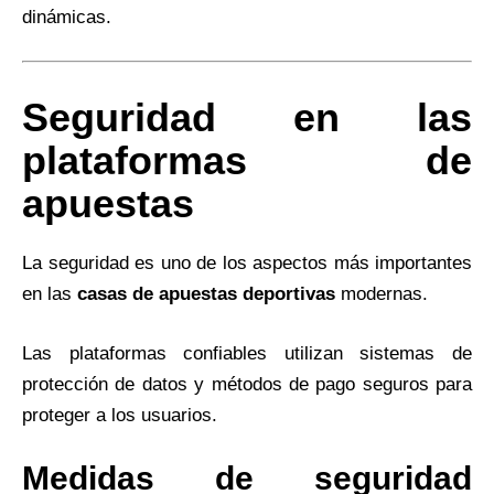
dinámicas.
Seguridad en las
plataformas de
apuestas
La seguridad es uno de los aspectos más importantes
en las
casas de apuestas deportivas
modernas.
Las plataformas confiables utilizan sistemas de
protección de datos y métodos de pago seguros para
proteger a los usuarios.
Medidas de seguridad