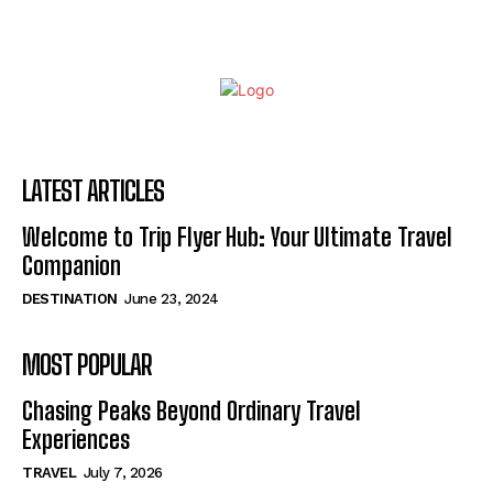
LATEST ARTICLES
Welcome to Trip Flyer Hub: Your Ultimate Travel
Companion
DESTINATION
June 23, 2024
MOST POPULAR
Chasing Peaks Beyond Ordinary Travel
Experiences
TRAVEL
July 7, 2026