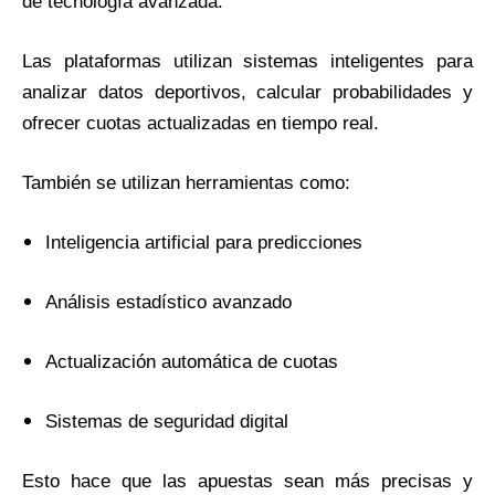
de tecnología avanzada.
Las plataformas utilizan sistemas inteligentes para
analizar datos deportivos, calcular probabilidades y
ofrecer cuotas actualizadas en tiempo real.
También se utilizan herramientas como:
Inteligencia artificial para predicciones
Análisis estadístico avanzado
Actualización automática de cuotas
Sistemas de seguridad digital
Esto hace que las apuestas sean más precisas y