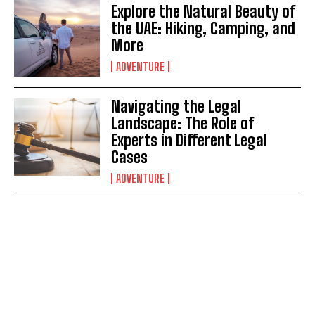
Explore the Natural Beauty of
the UAE: Hiking, Camping, and
More
ADVENTURE
Navigating the Legal
Landscape: The Role of
Experts in Different Legal
Cases
ADVENTURE