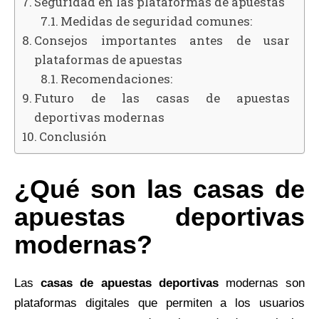
Seguridad en las plataformas de apuestas
Medidas de seguridad comunes:
Consejos importantes antes de usar
plataformas de apuestas
Recomendaciones:
Futuro de las casas de apuestas
deportivas modernas
Conclusión
¿Qué son las casas de
apuestas deportivas
modernas?
Las
casas de apuestas deportivas
modernas son
plataformas digitales que permiten a los usuarios