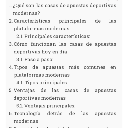
¿Qué son las casas de apuestas deportivas
modernas?
Características principales de las
plataformas modernas
Principales características:
Cómo funcionan las casas de apuestas
deportivas hoy en día
Paso a paso:
Tipos de apuestas más comunes en
plataformas modernas
Tipos principales:
Ventajas de las casas de apuestas
deportivas modernas
Ventajas principales:
Tecnología detrás de las apuestas
modernas