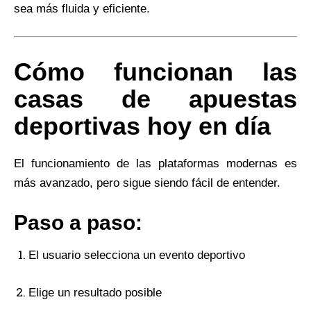
sea más fluida y eficiente.
Cómo funcionan las
casas de apuestas
deportivas hoy en día
El funcionamiento de las plataformas modernas es
más avanzado, pero sigue siendo fácil de entender.
Paso a paso:
El usuario selecciona un evento deportivo
Elige un resultado posible