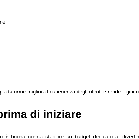
one
e
iattaforme migliora l’esperienza degli utenti e rende il gioc
prima di iniziare
to è buona norma stabilire un budget dedicato al divert