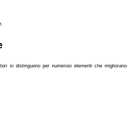
e.
e
atori si distinguono per numerosi elementi che migliorano