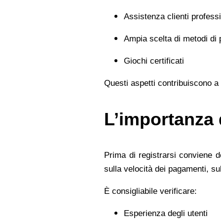
Assistenza clienti profess
Ampia scelta di metodi di
Giochi certificati
Questi aspetti contribuiscono a
L’importanza 
Prima di registrarsi conviene de
sulla velocità dei pagamenti, sul
È consigliabile verificare:
Esperienza degli utenti