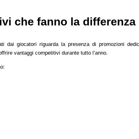
vi che fanno la differenza
ti dai giocatori riguarda la presenza di promozioni dedicat
offrire vantaggi competitivi durante tutto l’anno.
o: