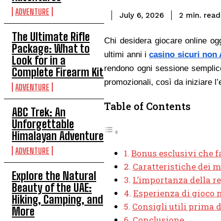
ADVENTURE
read
2
min.
July 6, 2026
The Ultimate Rifle
Chi desidera giocare online ogg
Package: What to
ultimi anni i
casino sicuri no
Look for in a
rendono ogni sessione semplice 
Complete Firearm Kit
promozionali, così da iniziare l
ADVENTURE
Table of Contents
ABC Trek: An
Unforgettable
Himalayan Adventure
ADVENTURE
Bonus esclusivi che f
Caratteristiche dei m
Explore the Natural
L’importanza della r
Beauty of the UAE:
Esperienza di gioco
Hiking, Camping, and
Consigli utili prima d
More
Conclusione